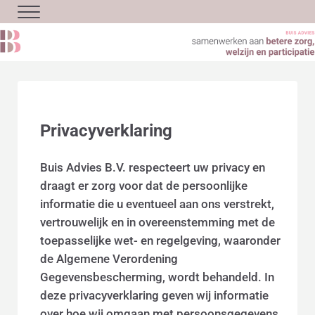
Door naar de hoofd inhoud
Skip to header left navigation
Skip to site footer
Menu
Privacyverklaring
Buis Advies B.V. respecteert uw privacy en
draagt er zorg voor dat de persoonlijke
informatie die u eventueel aan ons verstrekt,
vertrouwelijk en in overeenstemming met de
toepasselijke wet- en regelgeving, waaronder
de Algemene Verordening
Gegevensbescherming, wordt behandeld. In
deze privacyverklaring geven wij informatie
over hoe wij omgaan met persoonsgegevens.