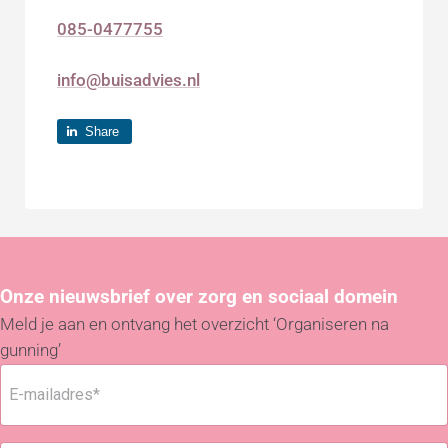
085-0477755
info@buisadvies.nl
Share
Onze nieuwsbrief over zorg en sociaal domein
Meld je aan en ontvang het overzicht ‘Organiseren na
gunning’
E
-
m