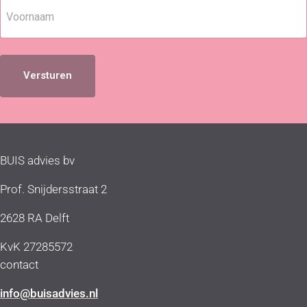
a
N
i
a
l
a
Voornaam
a
m
d
r
e
s
*
BUIS advies bv
Prof. Snijdersstraat 2
2628 RA Delft
KvK 27285572
contact
info@buisadvies.nl